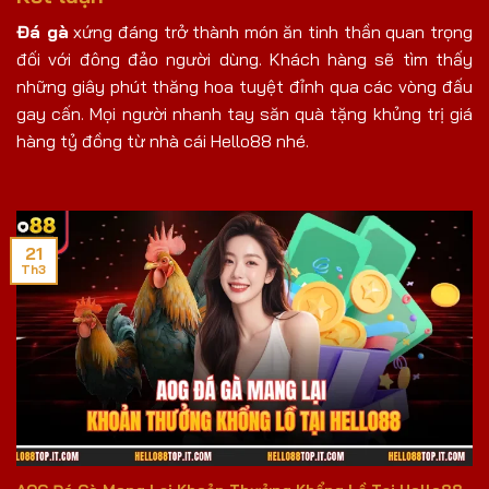
Đá gà
xứng đáng trở thành món ăn tinh thần quan trọng
đối với đông đảo người dùng. Khách hàng sẽ tìm thấy
những giây phút thăng hoa tuyệt đỉnh qua các vòng đấu
gay cấn. Mọi người nhanh tay săn quà tặng khủng trị giá
hàng tỷ đồng từ nhà cái Hello88 nhé.
21
Th3