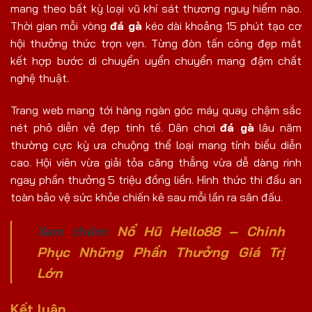
mang theo bất kỳ loại vũ khí sát thương nguy hiểm nào.
Thời gian mỗi vòng
đá gà
kéo dài khoảng 15 phút tạo cơ
hội thưởng thức trọn vẹn. Từng đòn tấn công đẹp mắt
kết hợp bước di chuyển uyển chuyển mang đậm chất
nghệ thuật.
Trang web mang tới hàng ngàn góc máy quay chậm sắc
nét phô diễn vẻ đẹp tinh tế. Dân chơi
đá gà
lâu năm
thường cực kỳ ưa chuộng thể loại mang tính biểu diễn
cao. Hội viên vừa giải tỏa căng thẳng vừa dễ dàng rinh
ngay phần thưởng 5 triệu đồng liền. Hình thức thi đấu an
toàn bảo vệ sức khỏe chiến kê sau mỗi lần ra sân đấu.
Xem thêm:
Nổ Hũ Hello88 – Chinh
Phục Những Phần Thưởng Giá Trị
Lớn
Kết luận