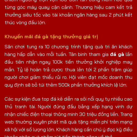
từng góc máy quay cận cảnh. Thương hiệu cam kết trả
thưởng siêu tốc vào tài khoản ngân hàng sau 2 phút kết
thúc vòng đấu lớn.
Khuyến mãi đá gà tặng thưởng giá trị
Sân chơi tung ra 10 chương trình tặng quà tri ân khách
hàng hấp dẫn vào mỗi tuần. Tân binh tham gia
đá gà
lần
đầu tiên nhận ngay 100k tiền thưởng khởi nghiệp may
mắn. Tỷ lệ hoàn trả cược thua lên tới 2 phần trăm giúp
người chơi giảm thiểu rủi ro. Hội viên đạt mốc doanh thu
quy định sẽ bỏ túi thêm 500k phần thưởng khích lệ lớn.
Các sự kiện đua top đá kê diễn ra sôi nổi quy tụ nhiều cao
thủ tranh tài. Người đứng đầu bảng xếp hạng vinh dự
nhận chiếc điện thoại thông minh 30 triệu đồng liền. Trang
web thường xuyên phát mã quà tặng miễn phí trên mạng
xã hội với số lượng lớn. Khách hàng cần chú ý đọc kỹ điều
khoản nhận quà nhằm rút tiền thành công về thẻ.