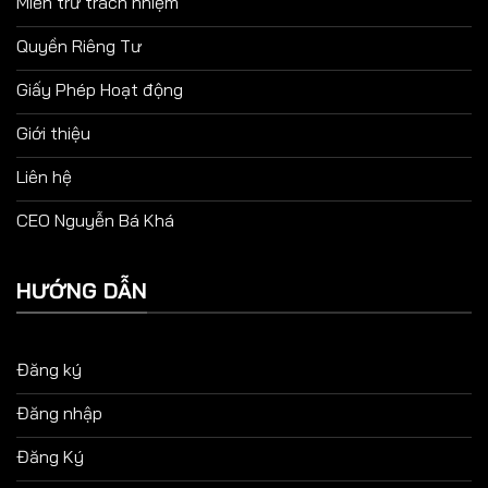
Miễn trừ trách nhiệm
Quyền Riêng Tư
Giấy Phép Hoạt động
Giới thiệu
Liên hệ
CEO Nguyễn Bá Khá
HƯỚNG DẪN
Đăng ký
Đăng nhập
Đăng Ký