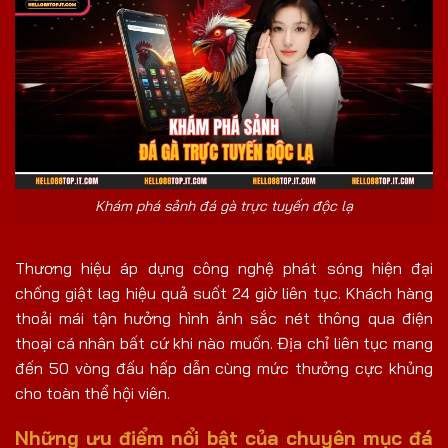
Khám phá sảnh đá gà trực tuyến độc lạ
Thương hiệu áp dụng công nghệ phát sóng hiện đại
chống giật lag hiệu quả suốt 24 giờ liên tục. Khách hàng
thoải mái tận hưởng hình ảnh sắc nét thông qua điện
thoại cá nhân bất cứ khi nào muốn. Địa chỉ liên tục mang
đến 50 vòng đấu hấp dẫn cùng mức thưởng cực khủng
cho toàn thể hội viên.
Những ưu điểm nổi bật của chuyên mục đá