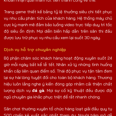
Trang game thiết kế bảng tỷ lệ thưởng siêu chi tiết phục
vụ nhu cầu phân tích của khách hàng. Hệ thống máy chủ
cực kỳ mạnh mẽ đảm bảo luồng video trực tiếp duy trì tốc
độ siêu ổn định. Mọi diễn biến hấp dẫn trên sân thi đấu
được lưu trữ phục vụ nhu cầu xem lại suốt 30 ngày.
Dịch vụ hỗ trợ chuyên nghiệp
Bộ phận chăm sóc khách hàng hoạt động xuyên suốt 24
giờ mỗi ngày bất kể lễ tết. Nhân xử lý những tình huống
khẩn cấp liên quan điểm số. Thái độ phục vụ tận tâm đem
lại sự hài lòng tuyệt đối cho toàn bộ khách hàng. Thương
hiệu luôn lắng nghe ý kiến đóng góp nhằm cải thiện chất
lượng dịch vụ
đá gà
. Mọi sự cố kỹ thuật đều được đội
ngũ chuyên gia khắc phục triệt để rất nhanh chóng.
Sân chơi thường xuyên tổ chức hàng loạt giải đấu quy tụ
500 chiến kê xuất sắc nhất tham dự. Người hâm mộ dễ