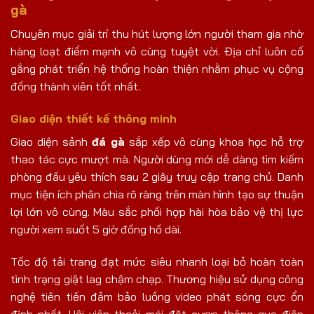
gà
Chuyên mục giải trí thu hút lượng lớn người tham gia nhờ
hàng loạt điểm mạnh vô cùng tuyệt vời. Địa chỉ luôn cố
gắng phát triển hệ thống hoàn thiện nhằm phục vụ cộng
đồng thành viên tốt nhất.
Giao diện thiết kế thông minh
Giao diện sảnh
đá gà
sắp xếp vô cùng khoa học hỗ trợ
thao tác cực mượt mà. Người dùng mới dễ dàng tìm kiếm
phòng đấu yêu thích sau 2 giây truy cập trang chủ. Danh
mục tiện ích phân chia rõ ràng trên màn hình tạo sự thuận
lợi lớn vô cùng. Màu sắc phối hợp hài hòa bảo vệ thị lực
người xem suốt 5 giờ đồng hồ dài.
Tốc độ tải trang đạt mức siêu nhanh loại bỏ hoàn toàn
tình trạng giật lag chậm chạp. Thương hiệu sử dụng công
nghệ tiên tiến đảm bảo luồng video phát sóng cực ổn
định nhất. Hội viên thoải mái đặt cược thông qua điện