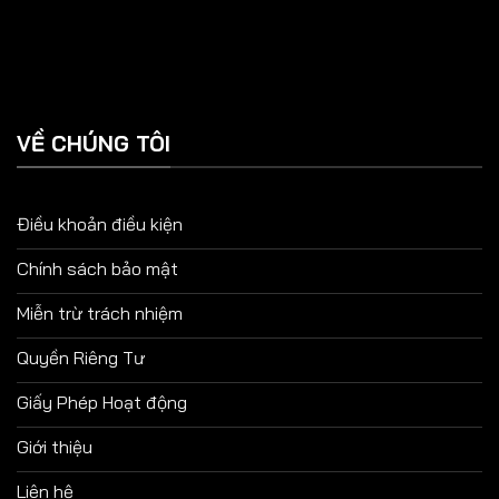
VỀ CHÚNG TÔI
Điều khoản điều kiện
Chính sách bảo mật
Miễn trừ trách nhiệm
Quyền Riêng Tư
Giấy Phép Hoạt động
Giới thiệu
Liên hệ