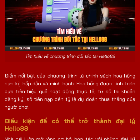
Tìm hiểu về chương trình đối tác tại Hello88
Điểm nổi bật của chương trình là chính sách hoa hồng
cực kỳ hấp dẫn và minh bạch. Hoa hồng được tính toán
dựa trên hiệu quả hoạt động thực tế, từ số tài khoản
đăng ký, số tiền nạp đến tỷ lệ dự đoán thua thắng của
người chơi.
Điều kiện để có thể trở thành đại lý
Hello88
Nhà cái luôn mở rộng cơ hội hợp tác với những
đại lý