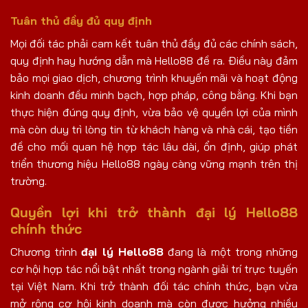
Tuân thủ đầy đủ quy định
Mọi đối tác phải cam kết tuân thủ đầy đủ các chính sách,
quy định hay hướng dẫn mà Hello88 đề ra. Điều này đảm
bảo mọi giao dịch, chương trình khuyến mãi và hoạt động
kinh doanh đều minh bạch, hợp pháp, công bằng. Khi bạn
thực hiện đúng quy định, vừa bảo vệ quyền lợi của mình
mà còn duy trì lòng tin từ khách hàng và nhà cái, tạo tiền
đề cho mối quan hệ hợp tác lâu dài, ổn định, giúp phát
triển thương hiệu Hello88 ngày càng vững mạnh trên thị
trường.
Quyền lợi khi trở thành đại lý Hello88
chính thức
Chương trình
đại lý Hello88
đang là một trong những
cơ hội hợp tác nổi bật nhất trong ngành giải trí trực tuyến
tại Việt Nam. Khi trở thành đối tác chính thức, bạn vừa
mở rộng cơ hội kinh doanh mà còn được hưởng nhiều