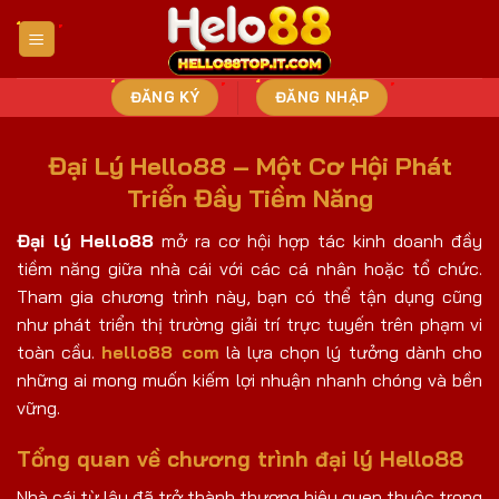
Bỏ
qua
nội
dung
ĐĂNG KÝ
ĐĂNG NHẬP
Đại Lý Hello88 – Một Cơ Hội Phát
Triển Đầy Tiềm Năng
Đại lý Hello88
mở ra cơ hội hợp tác kinh doanh đầy
tiềm năng giữa nhà cái với các cá nhân hoặc tổ chức.
Tham gia chương trình này, bạn có thể tận dụng cũng
như phát triển thị trường giải trí trực tuyến trên phạm vi
toàn cầu.
hello88 com
là lựa chọn lý tưởng dành cho
những ai mong muốn kiếm lợi nhuận nhanh chóng và bền
vững.
Tổng quan về chương trình đại lý Hello88
Nhà cái từ lâu đã trở thành thương hiệu quen thuộc trong