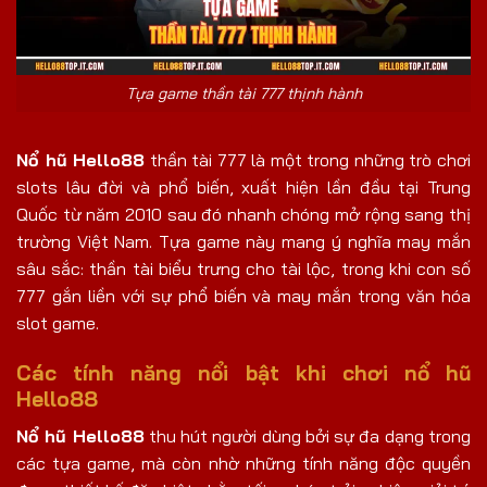
Tựa game thần tài 777 thịnh hành
Nổ hũ Hello88
thần tài 777 là một trong những trò chơi
slots lâu đời và phổ biến, xuất hiện lần đầu tại Trung
Quốc từ năm 2010 sau đó nhanh chóng mở rộng sang thị
trường Việt Nam. Tựa game này mang ý nghĩa may mắn
sâu sắc: thần tài biểu trưng cho tài lộc, trong khi con số
777 gắn liền với sự phổ biến và may mắn trong văn hóa
slot game.
Các tính năng nổi bật khi chơi nổ hũ
Hello88
Nổ hũ Hello88
thu hút người dùng bởi sự đa dạng trong
các tựa game, mà còn nhờ những tính năng độc quyền