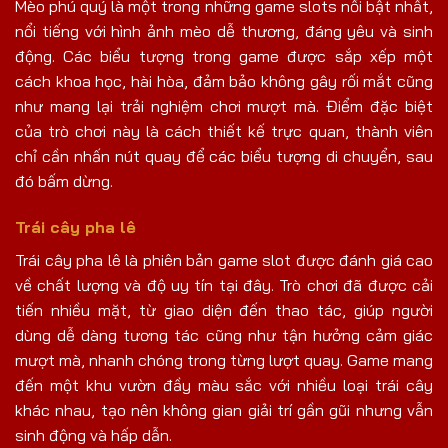
Mèo phú quý là một trong những game slots nổi bật nhất,
nổi tiếng với hình ảnh mèo dễ thương, đáng yêu và sinh
động. Các biểu tượng trong game được sắp xếp một
cách khoa học, hài hòa, đảm bảo không gây rối mắt cũng
như mang lại trải nghiệm chơi mượt mà. Điểm đặc biệt
của trò chơi này là cách thiết kế trực quan, thành viên
chỉ cần nhấn nút quay để các biểu tượng di chuyển, sau
đó bấm dừng.
Trái cây pha lê
Trái cây pha lê là phiên bản game slot được đánh giá cao
về chất lượng và độ uy tín tại đây. Trò chơi đã được cải
tiến nhiều mặt, từ giao diện đến thao tác, giúp người
dùng dễ dàng tương tác cũng như tận hưởng cảm giác
mượt mà, nhanh chóng trong từng lượt quay. Game mang
đến một khu vườn đầy màu sắc với nhiều loại trái cây
khác nhau, tạo nên không gian giải trí gần gũi nhưng vẫn
sinh động và hấp dẫn.