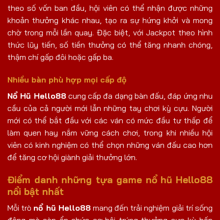
theo số vốn ban đầu, hội viên có thể nhận được những
khoản thưởng khác nhau, tạo ra sự hứng khởi và mong
chờ trong mỗi lần quay. Đặc biệt, với Jackpot theo hình
thức lũy tiến, số tiền thưởng có thể tăng nhanh chóng,
thậm chí gấp đôi hoặc gấp ba.
Nhiều bàn phù hợp mọi cấp độ
Nổ Hũ Hello88
cung cấp đa dạng bàn đấu, đáp ứng nhu
cầu của cả người mới lẫn những tay chơi kỳ cựu. Người
mới có thể bắt đầu với các ván có mức đầu tư thấp để
làm quen hay nắm vững cách chơi, trong khi nhiều hội
viên có kinh nghiệm có thể chọn những ván đấu cao hơn
để tăng cơ hội giành giải thưởng lớn.
Điểm danh những tựa game nổ hũ Hello88
nổi bật nhất
Mỗi trò
nổ hũ Hello88
mang đến trải nghiệm giải trí sống