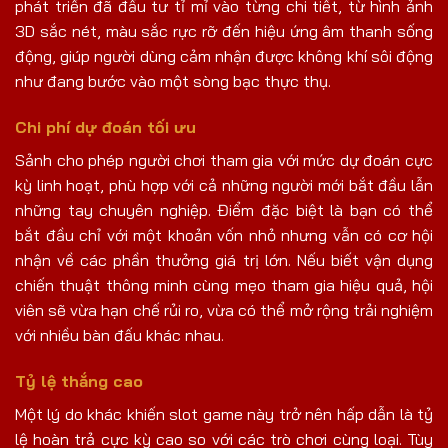
phát triển đã đầu tư tỉ mỉ vào từng chi tiết, từ hình ảnh
3D sắc nét, màu sắc rực rỡ đến hiệu ứng âm thanh sống
động, giúp người dùng cảm nhận được không khí sôi động
như đang bước vào một sòng bạc thực thụ.
Chi phí dự đoán tối ưu
Sảnh cho phép người chơi tham gia với mức dự đoán cực
kỳ linh hoạt, phù hợp với cả những người mới bắt đầu lẫn
những tay chuyên nghiệp. Điểm đặc biệt là bạn có thể
bắt đầu chỉ với một khoản vốn nhỏ nhưng vẫn có cơ hội
nhận về các phần thưởng giá trị lớn. Nếu biết vận dụng
chiến thuật thông minh cùng mẹo tham gia hiệu quả, hội
viên sẽ vừa hạn chế rủi ro, vừa có thể mở rộng trải nghiệm
với nhiều bàn đấu khác nhau.
Tỷ lệ thắng cao
Một lý do khác khiến slot game này trở nên hấp dẫn là tỷ
lệ hoàn trả cực kỳ cao so với các trò chơi cùng loại. Tùy