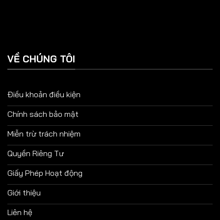
VỀ CHÚNG TÔI
Điều khoản điều kiện
Chính sách bảo mật
Miễn trừ trách nhiệm
Quyền Riêng Tư
Giấy Phép Hoạt động
Giới thiệu
Liên hệ