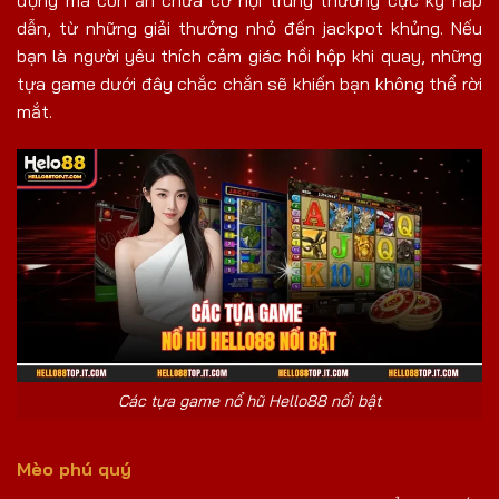
động mà còn ẩn chứa cơ hội trúng thưởng cực kỳ hấp
dẫn, từ những giải thưởng nhỏ đến jackpot khủng. Nếu
bạn là người yêu thích cảm giác hồi hộp khi quay, những
tựa game dưới đây chắc chắn sẽ khiến bạn không thể rời
mắt.
Các tựa game nổ hũ Hello88 nổi bật
Mèo phú quý