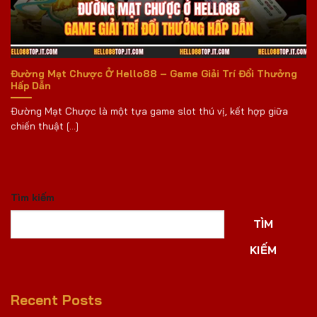
Đường Mạt Chược Ở Hello88 – Game Giải Trí Đổi Thưởng
Hấp Dẫn
Đường Mạt Chược là một tựa game slot thú vị, kết hợp giữa
chiến thuật [...]
Tìm kiếm
TÌM
KIẾM
Recent Posts