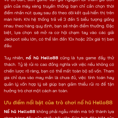
giản của máy xèng truyền thống: bạn chỉ cần chọn thời
điểm nhấn nút quay sau đó theo dõi kết quả hiển thị trên
màn hình. Khi hệ thống trả về 3 đến 5 biểu tượng giống
nhau theo hàng quy định, bạn sẽ nhận điểm thưởng. Đặc
biệt, lựa chọn sẽ mở ra cơ hội chạm tay vào các giải
Jackpot siêu lớn, có thể lên đến 10x hoặc 20x giá trị ban
đầu.
Tuy nhiên,
nổ hũ Hello88
cũng là tựa game đầy thử
thách. Tỷ lệ rủi ro cao đồng nghĩa với việc nếu không có
chiến lược rõ ràng, bạn có thể mất toàn bộ số vốn. Tham
gia chỉ dựa vào may mắn là chưa đủ, việc tính toán hay
quản lý vốn hợp lý sẽ giúp bạn giảm thiểu rủi ro để tận
hưởng trò chơi một cách an toàn.
Ưu điểm nổi bật của trò chơi nổ hũ Hello88
Nổ hũ Hello88
không phải ngẫu nhiên mà trở thành lựa