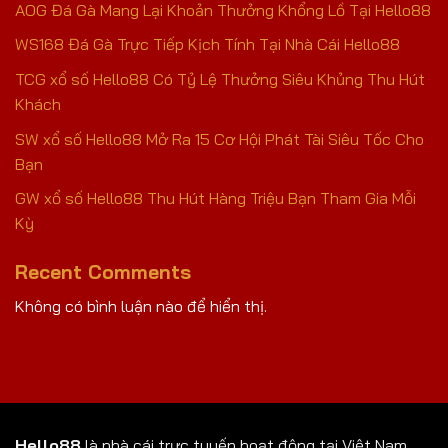
AOG Đá Gà Mang Lại Khoản Thưởng Khổng Lồ Tại Hello88
WS168 Đá Gà Trực Tiếp Kịch Tính Tại Nhà Cái Hello88
TCG xổ số Hello88 Có Tỷ Lệ Thưởng Siêu Khủng Thu Hút
Khách
SW xổ số Hello88 Mở Ra 15 Cơ Hội Phát Tài Siêu Tốc Cho
Bạn
GW xổ số Hello88 Thu Hút Hàng Triệu Bạn Tham Gia Mỗi
Kỳ
Recent Comments
Không có bình luận nào để hiển thị.
Hello88
là nhà cái trực tuyến hoạt động tại Việt Nam,