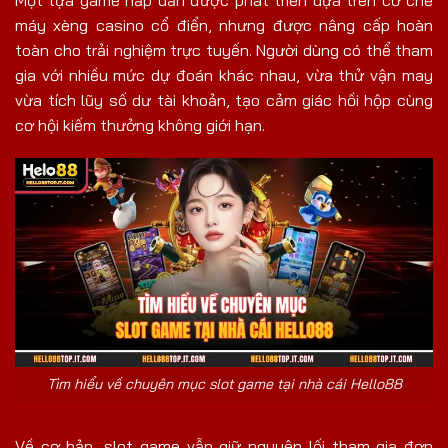
máy xèng casino cổ điển, nhưng được nâng cấp hoàn
toàn cho trải nghiệm trực tuyến. Người dùng có thể tham
gia với nhiều mức dự đoán khác nhau, vừa thử vận may
vừa tích lũy số dư tài khoản, tạo cảm giác hồi hộp cùng
cơ hội kiếm thưởng không giới hạn.
Tìm hiểu về chuyên mục slot game tại nhà cái Hello88
Về cơ bản, slot game vẫn giữ nguyên lối tham gia đơn