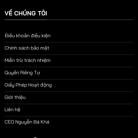
VỀ CHÚNG TÔI
Điều khoản điều kiện
Chính sách bảo mật
Miễn trừ trách nhiệm
Quyền Riêng Tư
Giấy Phép Hoạt động
Giới thiệu
Liên hệ
CEO Nguyễn Bá Khá