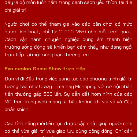
đây là bộ môn luôn nằm trong danh sách yêu thích tại địa
chỉ giải trí.
Người chơi có thể tham gia vào các bàn chơi có mức
cược linh hoạt, chỉ từ 10.000 VNĐ cho mỗi lượt quay.
Cách vận hành chuyên nghiệp cùng âm thanh hiện
trường sống động sẽ khiến bạn cảm thấy như đang ngồi
trực tiếp tại một sòng bạc thượng lưu.
Evo casino Game Show trực tiếp
Đơn vị đi đầu trong việc sáng tạo các chương trình giải trí
tương tác như Crazy Time hay Monopoly với cơ hội nhân
tiền thưởng gấp 500 lần. Sự dẫn dắt hóm hỉnh của các
MC trên trang web mang lại bầu không khí vui vẻ và đầy
phấn khích.
Các tính năng mới liên tục được cập nhật giúp người chơi
có thể vừa giải trí vừa giao lưu cùng cộng đồng. Chỉ cần