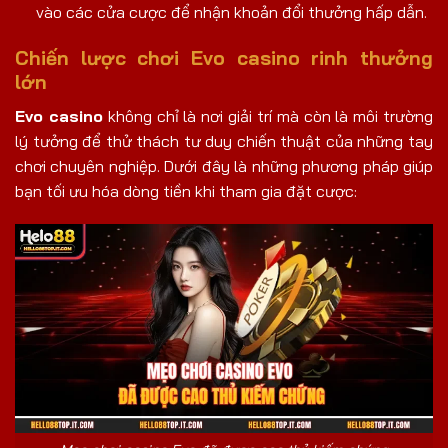
vào các cửa cược để nhận khoản đổi thưởng hấp dẫn.
Chiến lược chơi Evo casino rinh thưởng
lớn
Evo casino
không chỉ là nơi giải trí mà còn là môi trường
lý tưởng để thử thách tư duy chiến thuật của những tay
chơi chuyên nghiệp. Dưới đây là những phương pháp giúp
bạn tối ưu hóa dòng tiền khi tham gia đặt cược: