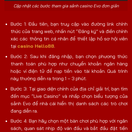
Cập nhật các bước tham gia sảnh casino Evo đơn giản
Bước 1: Đầu tiên, bạn truy cập vào đường link chính
thức của trang web, nhấn nút “Đăng ký” và điền chính
xác các thông tin cá nhân để thiết lập hồ sơ hội viên
tại
casino Hello88
.
Bước 2: Sau khi đăng nhập, bạn chọn phương thức
thanh toán phù hợp như chuyển khoản ngân hàng
hoặc ví điện tử để nạp tiền vào tài khoản. Quá trình
này thường diễn ra trong 1 – 3 phút.
Bước 3: Tại giao diện chính của địa chỉ giải trí, bạn tìm
đến mục “Live Casino” và nhấp chọn biểu tượng của
sảnh Evo để nhà cái hiển thị danh sách các trò chơi
đang diễn ra.
Bước 4: Bạn hãy chọn một bàn chơi phù hợp với ngân
sách, quan sát nhịp độ ván đấu và bắt đầu đặt tiền