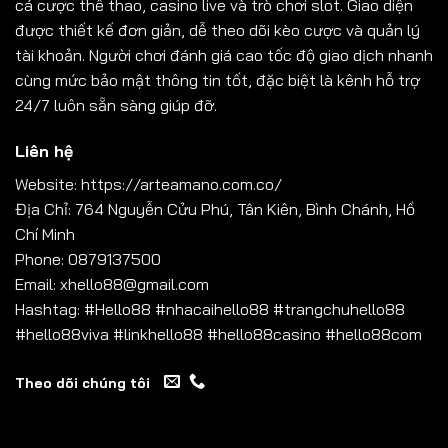
cá cược thể thao, casino live và trò chơi slot. Giao diện
được thiết kế đơn giản, dễ theo dõi kèo cược và quản lý
tài khoản. Người chơi đánh giá cao tốc độ giao dịch nhanh
cùng mức bảo mật thông tin tốt, đặc biệt là kênh hỗ trợ
24/7 luôn sẵn sàng giúp đỡ.
Liên hệ
Website:
https://arteamano.com.co/
Địa Chỉ: 764 Nguyễn Cửu Phú, Tân Kiên, Bình Chánh, Hồ
Chí Minh
Phone: 0879137500
Email:
xhello88@gmail.com
Hashtag: #Hello88 #nhacaihello88 #trangchuhello88
#hello88viva #linkhello88 #hello88casino #hello88com
Theo dõi chúng tôi