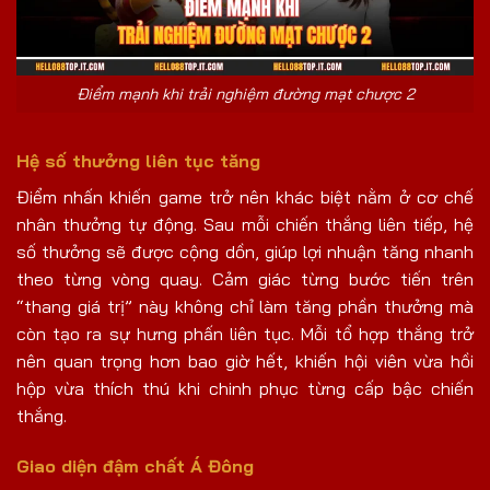
Điểm mạnh khi trải nghiệm đường mạt chược 2
Hệ số thưởng liên tục tăng
Điểm nhấn khiến game
trở nên khác biệt nằm ở cơ chế
nhân thưởng tự động. Sau mỗi chiến thắng liên tiếp, hệ
số thưởng sẽ được cộng dồn, giúp lợi nhuận tăng nhanh
theo từng vòng quay. Cảm giác từng bước tiến trên
“thang giá trị” này không chỉ làm tăng phần thưởng mà
còn tạo ra sự hưng phấn liên tục. Mỗi tổ hợp thắng trở
nên quan trọng hơn bao giờ hết, khiến hội viên vừa hồi
hộp vừa thích thú khi chinh phục từng cấp bậc chiến
thắng.
Giao diện đậm chất Á Đông