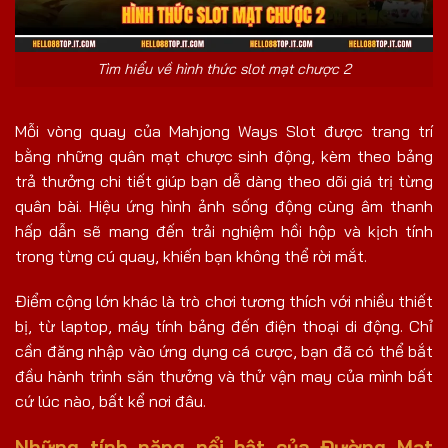
Tìm hiểu về hình thức slot mạt chược 2
Mỗi vòng quay của Mahjong Ways Slot được trang trí
bằng những quân mạt chược sinh động, kèm theo bảng
trả thưởng chi tiết giúp bạn dễ dàng theo dõi giá trị từng
quân bài. Hiệu ứng hình ảnh sống động cùng âm thanh
hấp dẫn sẽ mang đến trải nghiệm hồi hộp và kịch tính
trong từng cú quay, khiến bạn không thể rời mắt.
Điểm cộng lớn khác là trò chơi tương thích với nhiều thiết
bị, từ laptop, máy tính bảng đến điện thoại di động. Chỉ
cần đăng nhập vào ứng dụng cá cược, bạn đã có thể bắt
đầu hành trình săn thưởng và thử vận may của mình bất
cứ lúc nào, bất kể nơi đâu.
Những tính năng nổi bật của Đường Mạt