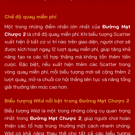
Chế độ quay miễn phí
Một trong những điểm nhấn lớn nhất của
Đường Mạt
Chược 2
là chế độ quay miễn phí. Khi biểu tượng Scatter
xuất hiện ở bất cứ vị trí nào trên giao diện, người chơi sẽ
được kích hoạt ngay 12 lượt quay miễn phí, giúp tăng khả
năng tạo ra các tổ hợp thắng mà không tốn thêm tiền
cược. Đặc biệt, nếu xuất hiện thêm các Scatter trong
vòng quay miễn phí, mỗi biểu tượng mới sẽ cộng thêm 2
lượt quay, mở ra chuỗi cơ hội thắng liên tục và nâng tổng
giải thưởng lên mức cao hơn.
Biểu tượng Wild nổi bật trong Đường Mạt Chược 2
Biểu tượng Wild là một trong những công cụ quan trọng
nhất trong
Đường Mạt Chược 2
, giúp người chơi hoàn
thiện các tổ hợp trúng thưởng một cách nhanh chóng.
Wild có khả năng thay thế cho tất cả các biểu tượng