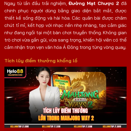
Ngay từ lần đầu trải nghiệm,
Đường Mạt Chược 2
đã
chinh phục người dùng bằng giao diện bắt mắt, được
thiết kế sống động và hài hòa. Các quân bài được chăm
chút tỉ mỉ, kết hợp với nhạc nền nhẹ nhàng, tạo cảm giác
như đang ngồi tại một bàn chơi truyền thống. Không gian
trò chơi vừa gần gũi, vừa sang trọng, khiến hội viên có thể
cảm nhận trọn vẹn văn hóa Á Đông trong từng vòng quay.
Tích lũy điểm thưởng khổng lồ