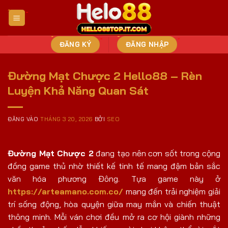
Bỏ
qua
nội
dung
ĐĂNG KÝ
ĐĂNG NHẬP
Đường Mạt Chược 2 Hello88 – Rèn
Luyện Khả Năng Quan Sát
ĐĂNG VÀO
THÁNG 3 20, 2026
BỞI
SEO
Đường Mạt Chược 2
đang tạo nên cơn sốt trong cộng
đồng game thủ nhờ thiết kế tinh tế mang đậm bản sắc
văn hóa phương Đông. Tựa game này ở
https://arteamano.com.co/
mang đến trải nghiệm giải
trí sống động, hòa quyện giữa may mắn và chiến thuật
thông minh. Mỗi ván chơi đều mở ra cơ hội giành những