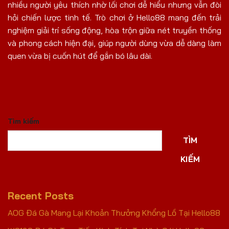
nhiều người yêu thích nhờ lối chơi dễ hiểu nhưng vẫn đòi
hỏi chiến lược tinh tế. Trò chơi ở Hello88 mang đến trải
nghiệm giải trí sống động, hòa trộn giữa nét truyền thống
và phong cách hiện đại, giúp người dùng vừa dễ dàng làm
quen vừa bị cuốn hút để gắn bó lâu dài.
Tìm kiếm
TÌM
KIẾM
Recent Posts
AOG Đá Gà Mang Lại Khoản Thưởng Khổng Lồ Tại Hello88