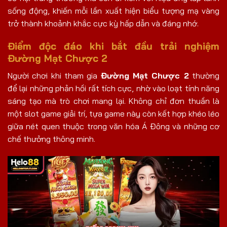
sống động, khiến mỗi lần xuất hiện biểu tượng mạ vàng
trở thành khoảnh khắc cực kỳ hấp dẫn và đáng nhớ.
Điểm độc đáo khi bắt đầu trải nghiệm
Đường Mạt Chược 2
Người chơi khi tham gia
Đường Mạt Chược 2
thường
để lại những phản hồi rất tích cực, nhờ vào loạt tính năng
sáng tạo mà trò chơi mang lại. Không chỉ đơn thuần là
một slot game giải trí, tựa game này còn kết hợp khéo léo
giữa nét quen thuộc trong văn hóa Á Đông và những cơ
chế thưởng thông minh.